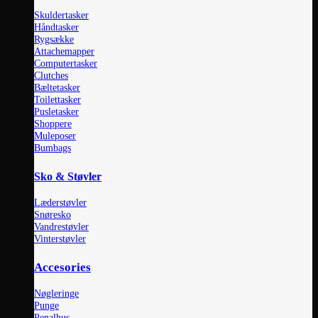
Skuldertasker
Håndtasker
Rygsække
Attachemapper
Computertasker
Clutches
Bæltetasker
Toilettasker
Pusletasker
Shoppere
Muleposer
Bumbags
Sko & Støvler
Læderstøvler
Snøresko
Vandrestøvler
Vinterstøvler
Accesories
Nøgleringe
Punge
Penalhus