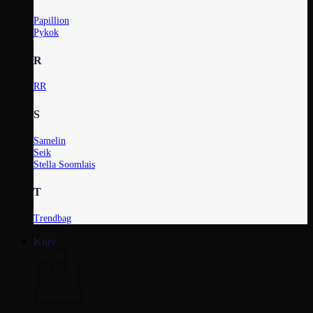
Papillion
Pykok
R
RR
S
Samelin
Seik
Stella Soomlais
T
Trendbag
Kurv