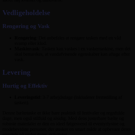
Vedligeholdelse
Rengøring og Vask
Rengøring
: Det anbefales at rengøre tasken med en våd
svamp eller klud.
Maskinvask
: Tasken kan vaskes i en vaskemaskine, men det
skal bemærkes, at vandafvisende egenskaber kan aftage efter
vask.
Levering
Hurtig og Effektiv
Leveringstid
: 3-7 arbejdsdage (inkluderer fremstilling af
tasken).
Denne bæltetaske er ikke bare praktisk til festivaler og regnfulde
dage, men også stilfuld og alsidig. Med dens justerbare bælte og
robuste materialer er den en ideel følgesvend til eventyrlystne og
modebevidste personer, der ønsker en smart måde at opbevare deres
ejendele på under deres aktiviteter.