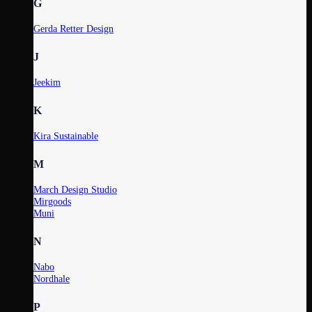
G
Gerda Retter Design
J
Jeekim
K
Kira Sustainable
M
March Design Studio
Mirgoods
Muni
N
Nabo
Nordhale
P