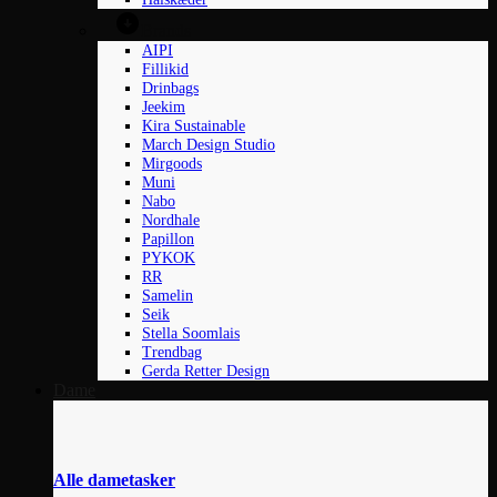
Brands
AIPI
Fillikid
Drinbags
Jeekim
Kira Sustainable
March Design Studio
Mirgoods
Muni
Nabo
Nordhale
Papillon
PYKOK
RR
Samelin
Seik
Stella Soomlais
Trendbag
Gerda Retter Design
Dame
Alle dametasker