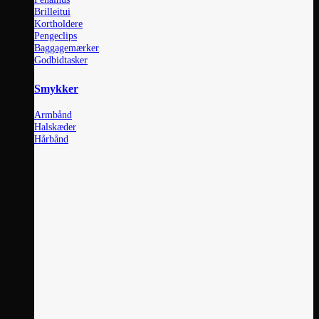
Brilleitui
Kortholdere
Pengeclips
Baggagemærker
Godbidtasker
Smykker
Armbånd
Halskæder
Hårbånd