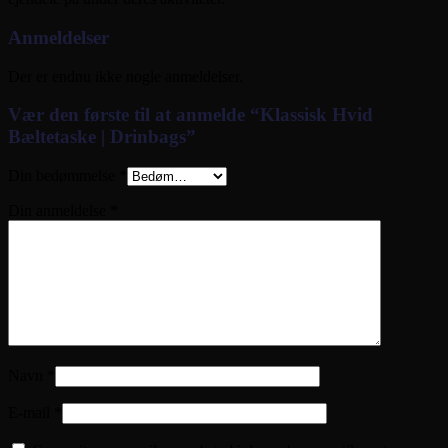
Anmeldelser
Der er endnu ikke nogle anmeldelser.
Vær den første til at anmelde “Klassisk Hvid
Bæltetaske | Drinbags”
Din bedømmelse
*
Din anmeldelse
*
Navn
*
E-mail
*