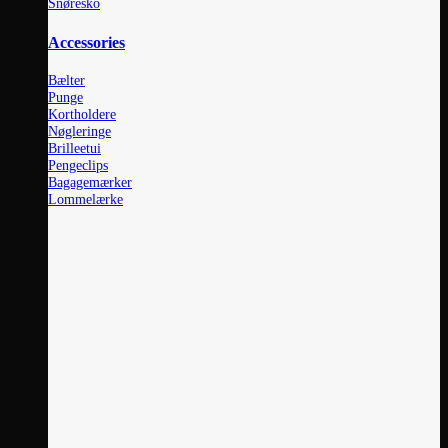
Snøresko
Accessories
Bælter
Punge
Kortholdere
Nøgleringe
Brilleetui
Pengeclips
Bagagemærker
Lommelærke