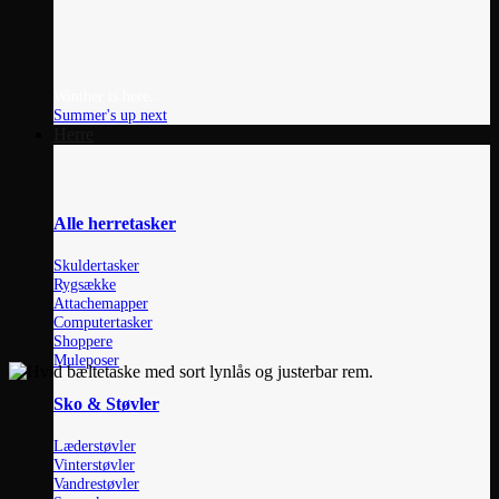
Winther is here...
Summer's up next
Herre
Alle herretasker
Skuldertasker
Rygsække
Attachemapper
Computertasker
Shoppere
Muleposer
Sko & Støvler
Læderstøvler
Vinterstøvler
Vandrestøvler