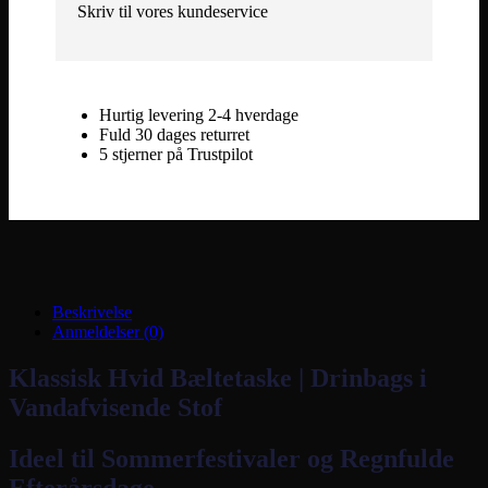
Skriv til vores kundeservice
Hurtig levering 2-4 hverdage
Fuld 30 dages returret
5 stjerner på Trustpilot
Beskrivelse
Anmeldelser (0)
Klassisk Hvid Bæltetaske | Drinbags i
Vandafvisende Stof
Ideel til Sommerfestivaler og Regnfulde
Efterårsdage