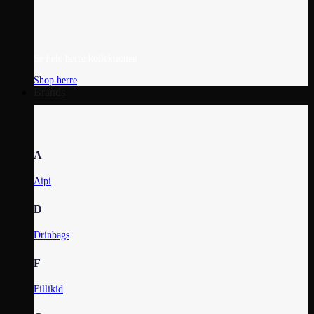
Se hele herre kollektionen
Shop herre
Brands
A
Aipi
D
Drinbags
F
Fillikid