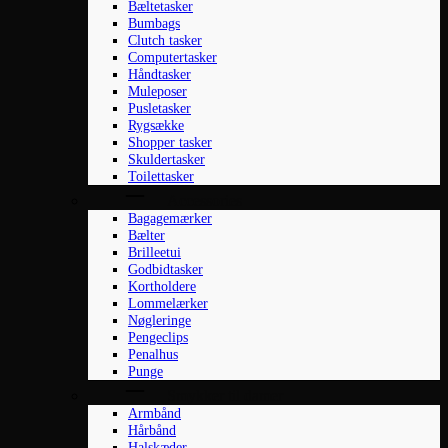
Bæltetasker
Bumbags
Clutch tasker
Computertasker
Håndtasker
Muleposer
Pusletasker
Rygsække
Shopper tasker
Skuldertasker
Toilettasker
Accessories
Bagagemærker
Bælter
Brilleetui
Godbidtasker
Kortholdere
Lommelærker
Nøgleringe
Pengeclips
Penalhus
Punge
Smykker til damer
Armbånd
Hårbånd
Halskæder