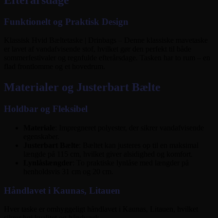
Funktionelt og Praktisk Design
Klassisk Hvid Bæltetaske | Drinbags – Denne klassiske mavetaske
er lavet af vandafvisende stof, hvilket gør den perfekt til både
sommerfestivaler og regnfulde efterårsdage. Tasken har to rum – en
flad frontlomme og et hovedrum.
Materialer og Justerbart Bælte
Holdbar og Fleksibel
Materiale
: Impregneret polyester, der sikrer vandafvisende
egenskaber.
Justerbart Bælte
: Bæltet kan justeres op til en maksimal
længde på 115 cm, hvilket giver alsidighed og komfort.
Lynlåslængder
: To praktiske lynlåse med længder på
henholdsvis 31 cm og 20 cm.
Håndlavet i Kaunas, Litauen
Hver taske er omhyggeligt håndlavet i Kaunas, Litauen, hvilket
sikrer høj kvalitet og håndværk.