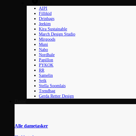
Brands
AIPI
Fillikid
Drinbags
Jeekim
Kira Sustainable
March Design Studio
Mirgoods
Muni
Nabo
Nordhale
Papillon
PYKOK
RR
Samelin
Seik
Stella Soomlais
Trendbag
Gerda Retter Design
Dame
Alle dametasker