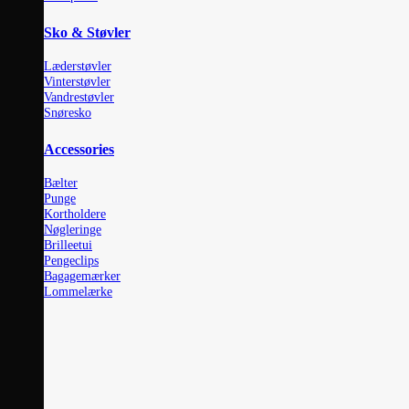
Sko & Støvler
Læderstøvler
Vinterstøvler
Vandrestøvler
Snøresko
Accessories
Bælter
Punge
Kortholdere
Nøgleringe
Brilleetui
Pengeclips
Bagagemærker
Lommelærke