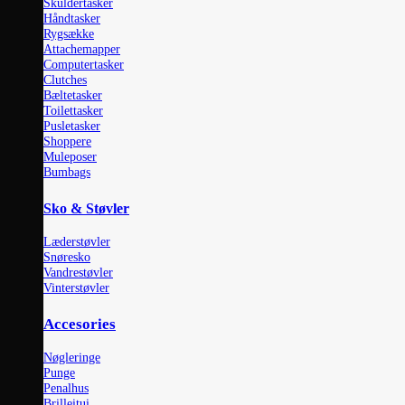
Skuldertasker
Håndtasker
Rygsække
Attachemapper
Computertasker
Clutches
Bæltetasker
Toilettasker
Pusletasker
Shoppere
Muleposer
Bumbags
Sko & Støvler
Læderstøvler
Snøresko
Vandrestøvler
Vinterstøvler
Accesories
Nøgleringe
Punge
Penalhus
Brilleitui