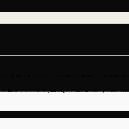
0 år.
I de tidlige år lavede Stella mest skræddersyede produkter til familie og v
 der har arbejdet på dem. Kig indeni og mød skaberne af din nye læderprodukt