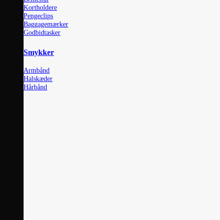
Kortholdere
Pengeclips
Baggagemærker
Godbidtasker
Smykker
Armbånd
Halskæder
Hårbånd