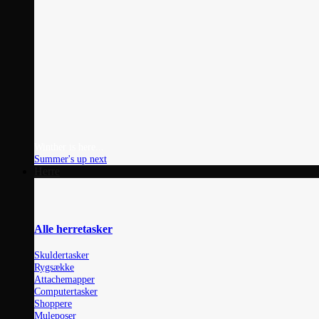
Winther is here...
Summer's up next
Herre
Alle herretasker
Skuldertasker
Rygsække
Attachemapper
Computertasker
Shoppere
Muleposer