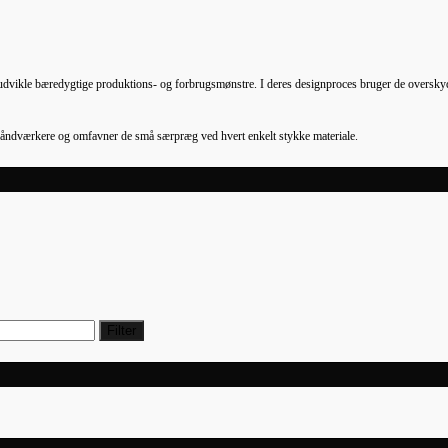
at udvikle bæredygtige produktions- og forbrugsmønstre. I deres designproces bruger de overskyde
 håndværkere og omfavner de små særpræg ved hvert enkelt stykke materiale.
Filter