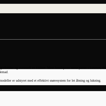
godbidder og eventuelt en klikker. Mens hundeposer nemt passer i lommen, til
ndemad.
odeller er udstyret med et effektivt snøresystem for let åbning og lukning.