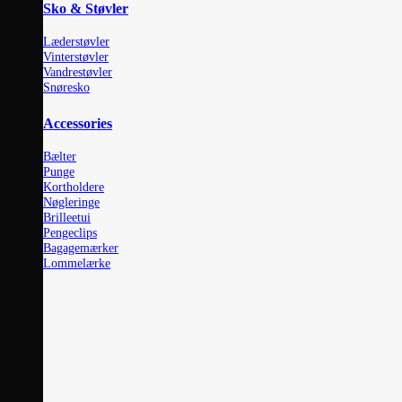
Sko & Støvler
Læderstøvler
Vinterstøvler
Vandrestøvler
Snøresko
Accessories
Bælter
Punge
Kortholdere
Nøgleringe
Brilleetui
Pengeclips
Bagagemærker
Lommelærke