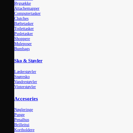
Rygsække
Attachemapper
Computertasker
Clutches
Bæltetasker
Toilettasker
Pusletasker
Shoppere
Muleposer
Bumbags
Sko & Støvler
Læderstøvler
Snøresko
Vandrestøvler
Vinterstøvler
Accesories
Nøgleringe
Punge
Penalhus
Brilleitui
Kortholdere