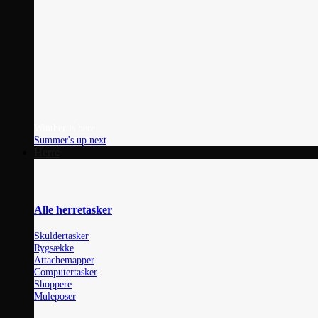
Winther is here...
Summer's up next
Herre
Alle herretasker
Skuldertasker
Rygsække
Attachemapper
Computertasker
Shoppere
Muleposer