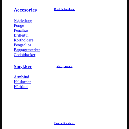
Accesories
Bæltetasker
Nøgleringe
Punge
Penalhus
Brilleitui
Kortholdere
Pengeclips
Baggagemærker
Godbidtasker
Smykker
shoppere
Armbånd
Halskæder
Hårbånd
Toilettasker