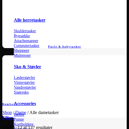
Alle herretasker
Skuldertasker
Rygsække
Attachemapper
Computertasker
Pusle & babytasker
Shoppere
Muleposer
Sko & Støvler
Læderstøvler
Vinterstøvler
Vandrestøvler
Snøresko
Accessories
Bumbags
Shop
/
Dame
/
Alle dametasker
Bælter
Filter
Punge
Kortholdere
Sorteret
Viser 1–12 af 137 resultater
Nøgleringe