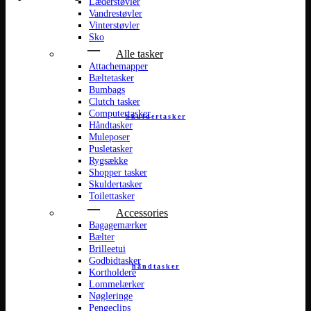
Læderstøvler
Vandrestøvler
Vinterstøvler
Sko
Alle tasker
Attachemapper
Bæltetasker
Bumbags
Clutch tasker
Computertasker
Skuldertasker
Håndtasker
Muleposer
Pusletasker
Rygsække
Shopper tasker
Skuldertasker
Toilettasker
Accessories
Bagagemærker
Bælter
Brilleetui
Godbidtasker
håndtasker
Kortholdere
Lommelærker
Nøgleringe
Pengeclips