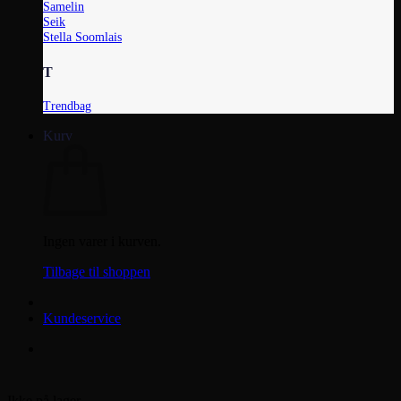
Samelin
Seik
Stella Soomlais
T
Trendbag
Kurv
Ingen varer i kurven.
Tilbage til shoppen
Kundeservice
Ikke på lager