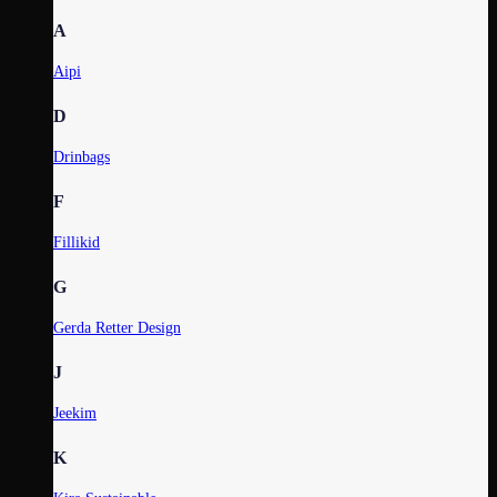
A
Aipi
D
Drinbags
F
Fillikid
G
Gerda Retter Design
J
Jeekim
K