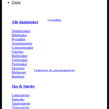
Dame
rygsække
Alle dametasker
Skuldertasker
Håndtasker
Rygsække
Attachemapper
Computertasker
Clutches
Bæltetasker
Toilettasker
Pusletasker
Shoppere
Computer & attachemapper
Muleposer
Bumbags
Sko & Støvler
Læderstøvler
Snøresko
Vandrestøvler
Vinterstøvler