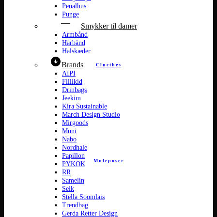
Penalhus
Punge
Smykker til damer
Armbånd
Hårbånd
Halskæder
Brands
Clucthes
AIPI
Fillikid
Drinbags
Jeekim
Kira Sustainable
March Design Studio
Mirgoods
Muni
Nabo
Nordhale
Papillon
Muleposer
PYKOK
RR
Samelin
Seik
Stella Soomlais
Trendbag
Gerda Retter Design