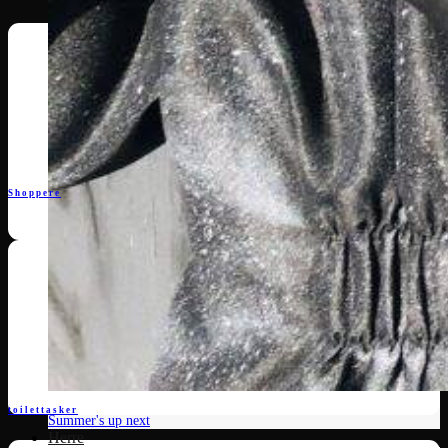
Shoppere
Winther is here...
toilettasker
Summer's up next
Herre