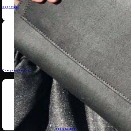
Rygsække
Computertasker
bæltetasker