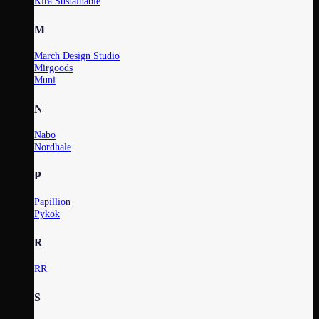
Kira Sustainable
M
March Design Studio
Mirgoods
Muni
N
Nabo
Nordhale
P
Papillion
Pykok
R
RR
S