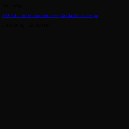
Ikke på lager
FACET – Sort Computertaske | Gerda Retter Design
Prisinterval:
3.419,00
kr.
–
3.679,00
kr.
3.419,00 kr.
til
3.679,00 kr.