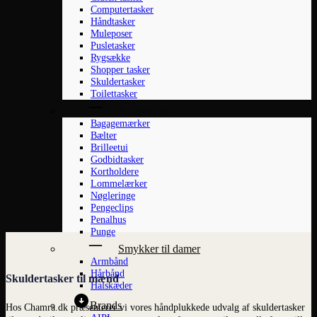
Computertasker
Håndtasker
Muleposer
Pusletasker
Rygsække
Shopper tasker
Skuldertasker
Toilettasker
Accessories
Bagagemærker
Bælter
Brilleetui
Godbidtasker
Kortholdere
Lommelærker
Nøgleringe
Pengeclips
Penalhus
Punge
Smykker til damer
Armbånd
Hårbånd
Skuldertasker til mænd
Halskæder
Brands
Hos Chamra.dk præsenterer vi vores håndplukkede udvalg af skuldertasker