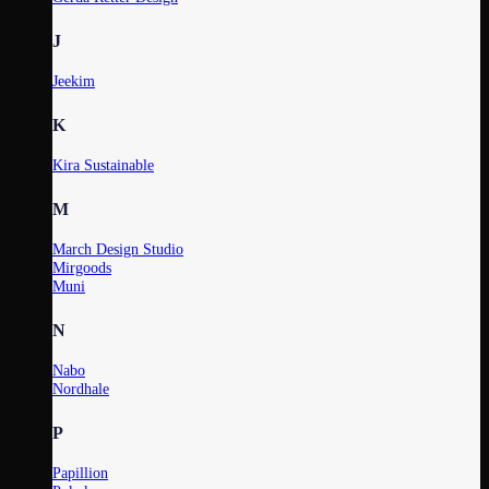
J
Jeekim
K
Kira Sustainable
M
March Design Studio
Mirgoods
Muni
N
Nabo
Nordhale
P
Papillion