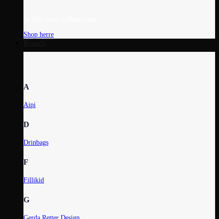
Se hele herre kollektionen
Shop herre
Brands
A
Aipi
D
Drinbags
F
Fillikid
G
Gerda Retter Design