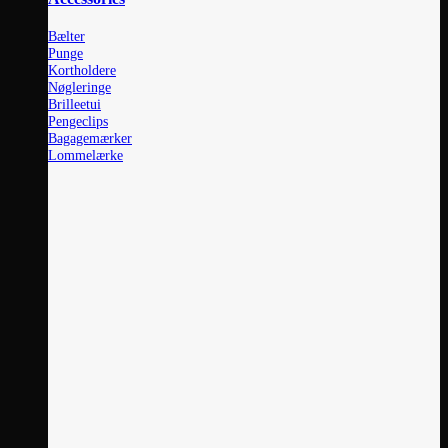
Bælter
Punge
Kortholdere
Nøgleringe
Brilleetui
Pengeclips
Bagagemærker
Lommelærke