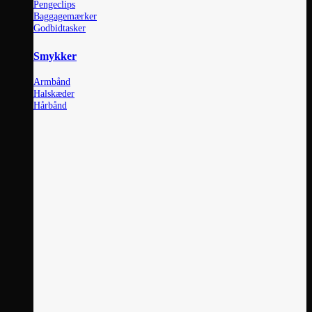
Pengeclips
Baggagemærker
Godbidtasker
Smykker
Armbånd
Halskæder
Hårbånd