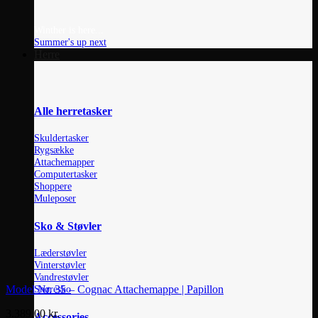
Winther is here...
Summer's up next
Herre
Alle herretasker
Skuldertasker
Rygsække
Attachemapper
Computertasker
Shoppere
Muleposer
Sko & Støvler
Læderstøvler
Vinterstøvler
Vandrestøvler
Snøresko
Model Nr. 35 – Cognac Attachemappe | Papillon
3.389,00
kr.
Accessories