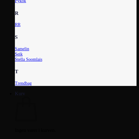
Pykok
R
RR
S
Samelin
Seik
Stella Soomlais
T
Trendbag
Kurv
Ingen varer i kurven.