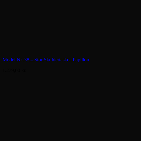
Model Nr. 38 – Stor Skuldertaske | Papillon
1.279,00
kr.