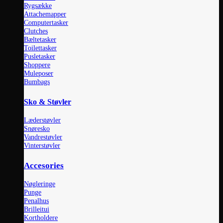
Rygsække
Attachemapper
Computertasker
Clutches
Bæltetasker
Toilettasker
Pusletasker
Shoppere
Muleposer
Bumbags
Sko & Støvler
Læderstøvler
Snøresko
Vandrestøvler
Vinterstøvler
Accesories
Nøgleringe
Punge
Penalhus
Brilleitui
Kortholdere