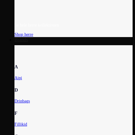
Se hele herre kollektionen
Shop herre
Brands
A
Aipi
D
Drinbags
F
Fillikid