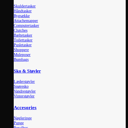
Skuldertasker
Håndtasker
Rygsække
Attachemapper
Computertasker
Clutches
Bæltetasker
Toilettasker
Pusletasker
Shoppere
Muleposer
Bumbags
Sko & Støvler
Læderstøvler
Snøresko
Vandrestøvler
Vinterstøvler
Accesories
Nøgleringe
Punge
Penalhus