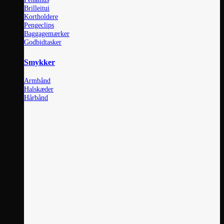
Brilleitui
Kortholdere
Pengeclips
Baggagemærker
Godbidtasker
Smykker
Armbånd
Halskæder
Hårbånd