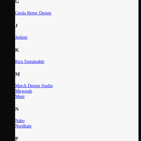
G
Gerda Retter Design
J
Jeekim
K
Kira Sustainable
M
March Design Studio
Mirgoods
Muni
N
Nabo
Nordhale
P