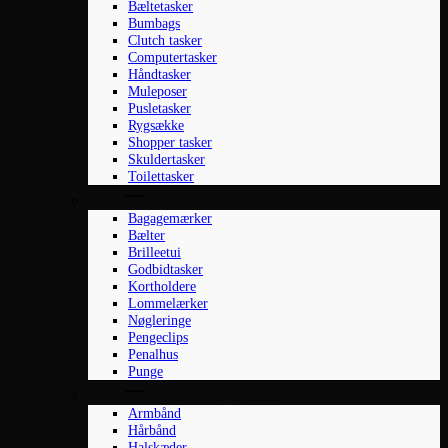
Bæltetasker
Bumbags
Clutch tasker
Computertasker
Håndtasker
Muleposer
Pusletasker
Rygsække
Shopper tasker
Skuldertasker
Toilettasker
Accessories
Bagagemærker
Bælter
Brilleetui
Godbidtasker
Kortholdere
Lommelærker
Nøgleringe
Pengeclips
Penalhus
Punge
Smykker til damer
Armbånd
Hårbånd
Halskæder