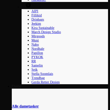
Brands
AIPI
Fillikid
Drinbags
Jeekim
Kira Sustainable
March Design Studio
Mirgoods
Muni
Nabo
Nordhale
Papillon
PYKOK
RR
Samelin
Seik
Stella Soomlais
Trendbag
Gerda Retter Design
Dame
Alle dametasker