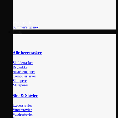
Winther is here...
Summer's up next
Herre
Alle herretasker
Skuldertasker
Rygsække
Attachemapper
Computertasker
Shoppere
Muleposer
Sko & Støvler
Læderstøvler
Vinterstøvler
Vandrestøvler