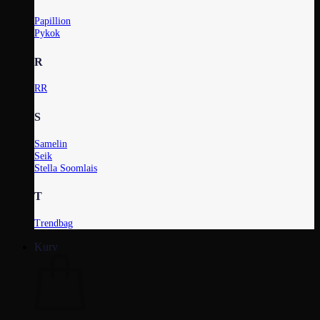
Papillion
Pykok
R
RR
S
Samelin
Seik
Stella Soomlais
T
Trendbag
Kurv