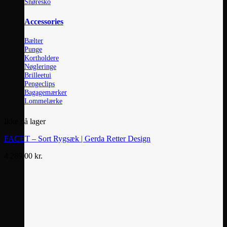
Snøresko
Accessories
Bælter
Punge
Kortholdere
Nøgleringe
Brilleetui
Pengeclips
Bagagemærker
Lommelærke
Ikke på lager
FACET – Sort Rygsæk | Gerda Retter Design
4.289,00
kr.