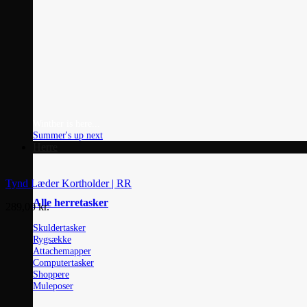
Winther is here...
Summer's up next
Herre
Tynd Læder Kortholder | RR
Alle herretasker
289,00
kr.
Skuldertasker
Rygsække
Attachemapper
Computertasker
Shoppere
Muleposer