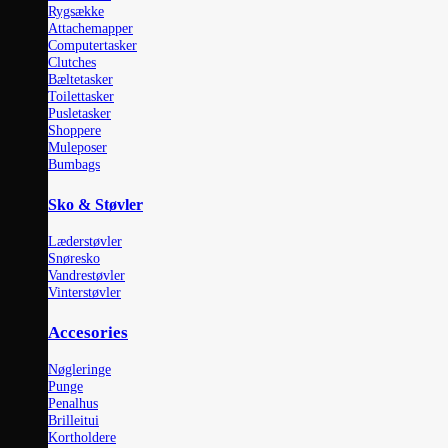
Rygsække
Attachemapper
Computertasker
Clutches
Bæltetasker
Toilettasker
Pusletasker
Shoppere
Muleposer
Bumbags
Sko & Støvler
Læderstøvler
Snøresko
Vandrestøvler
Vinterstøvler
Accesories
Nøgleringe
Punge
Penalhus
Brilleitui
Kortholdere