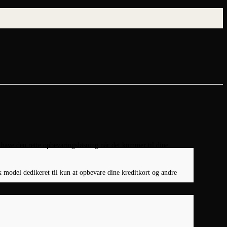
at have den rette opbevaringsløsning når det kommer til dine
 model dedikeret til kun at opbevare dine kreditkort og andre