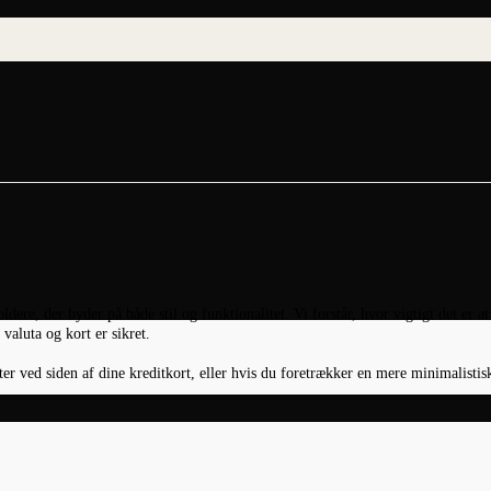
ere, der byder på både stil og funktionalitet. Vi forstår, hvor vigtigt det er 
 valuta og kort er sikret.
 ved siden af dine kreditkort, eller hvis du foretrækker en mere minimalistisk