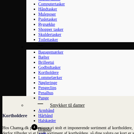
Computertasker
Håndtasker
Muleposer
Pusletasker
Rygsække
Shopper tasker
Skuldertasker
Toilettasker
Accessories
Bagagemærker
Bælter
Brilleetui
Godbidtasker
Kortholdere
Lommelærker
Nøgleringe
Pengeclips
Penalhus
Punge
Smykker til damer
Armbånd
Kortholdere
Hårbånd
Halskæder
Hos Chamra.dk præsenterer vi stolt et imponerende sortiment af kortholdere, de
Brands
derfor tilbyder vi et bredt sortiment af kortholdere, så dine valuta og kort er s