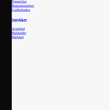
Pengeclips
Baggagemærker
Godbidtasker
Smykker
Armbånd
Halskæder
Hårbånd