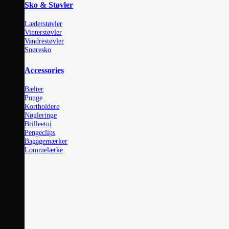
Sko & Støvler
Læderstøvler
Vinterstøvler
Vandrestøvler
Snøresko
Accessories
Bælter
Punge
Kortholdere
Nøgleringe
Brilleetui
Pengeclips
Bagagemærker
Lommelærke