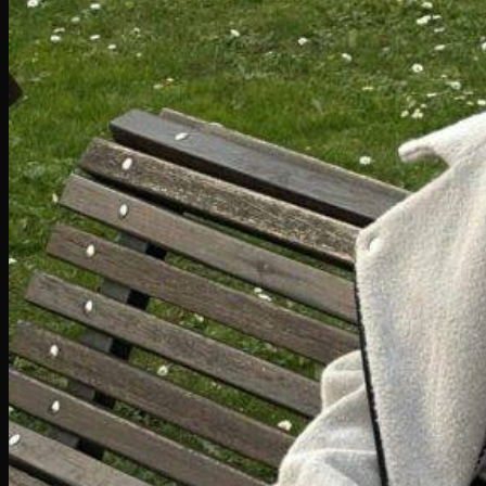
Snøresko
Accessories
Bælter
Punge
Kortholdere
Nøgleringe
Brilleetui
Pengeclips
Bagagemærker
Lommelærke