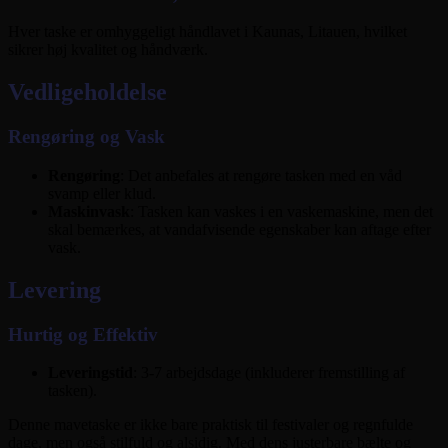
Hver taske er omhyggeligt håndlavet i Kaunas, Litauen, hvilket
sikrer høj kvalitet og håndværk.
Vedligeholdelse
Rengøring og Vask
Rengøring
: Det anbefales at rengøre tasken med en våd
svamp eller klud.
Maskinvask
: Tasken kan vaskes i en vaskemaskine, men det
skal bemærkes, at vandafvisende egenskaber kan aftage efter
vask.
Levering
Hurtig og Effektiv
Leveringstid
: 3-7 arbejdsdage (inkluderer fremstilling af
tasken).
Denne mavetaske er ikke bare praktisk til festivaler og regnfulde
dage, men også stilfuld og alsidig. Med dens justerbare bælte og