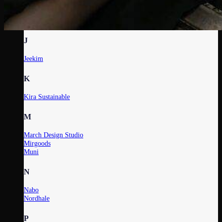
G
Gerda Retter Design
J
Jeekim
K
Kira Sustainable
M
March Design Studio
Mirgoods
Muni
N
Nabo
Nordhale
P