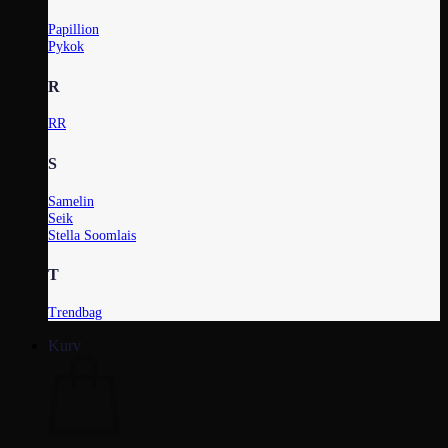
Papillion
Pykok
R
RR
S
Samelin
Seik
Stella Soomlais
T
Trendbag
Kurv