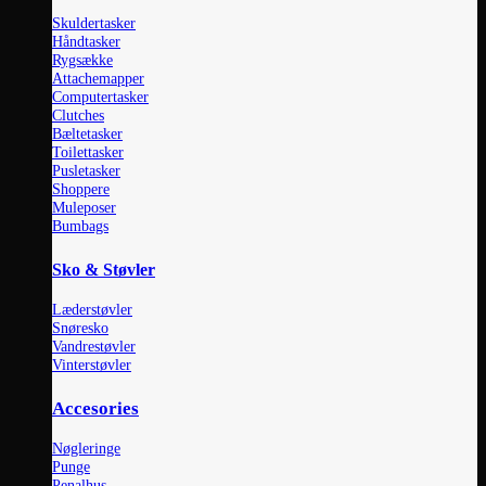
Skuldertasker
Håndtasker
Rygsække
Attachemapper
Computertasker
Clutches
Bæltetasker
Toilettasker
Pusletasker
Shoppere
Muleposer
Bumbags
Sko & Støvler
Læderstøvler
Snøresko
Vandrestøvler
Vinterstøvler
Accesories
Nøgleringe
Punge
Penalhus