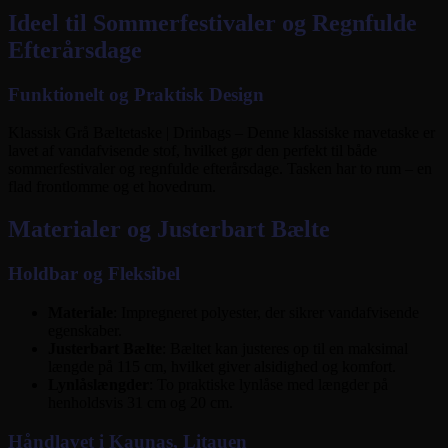
Ideel til Sommerfestivaler og Regnfulde
Efterårsdage
Funktionelt og Praktisk Design
Klassisk Grå Bæltetaske | Drinbags – Denne klassiske mavetaske er
lavet af vandafvisende stof, hvilket gør den perfekt til både
sommerfestivaler og regnfulde efterårsdage. Tasken har to rum – en
flad frontlomme og et hovedrum.
Materialer og Justerbart Bælte
Holdbar og Fleksibel
Materiale
: Impregneret polyester, der sikrer vandafvisende
egenskaber.
Justerbart Bælte
: Bæltet kan justeres op til en maksimal
længde på 115 cm, hvilket giver alsidighed og komfort.
Lynlåslængder
: To praktiske lynlåse med længder på
henholdsvis 31 cm og 20 cm.
Håndlavet i Kaunas, Litauen