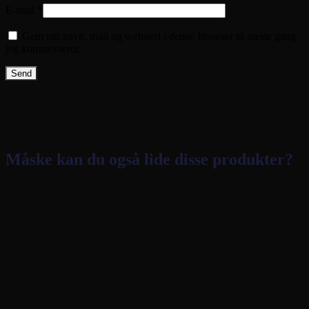
E-mail
*
Gem mit navn, mail og websted i denne browser til næste gang
jeg kommenterer.
Måske kan du også lide disse produkter?