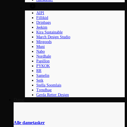
Brands
AIPI
Fillikid
Drinbags
Jeekim
Kira Sustainable
March Design Studio
Mirgoods
Muni
Nabo
Nordhale
Papillon
PYKOK
RR
Samelin
Seik
Stella Soomlais
Trendbag
Gerda Retter Design
Dame
Alle dametasker