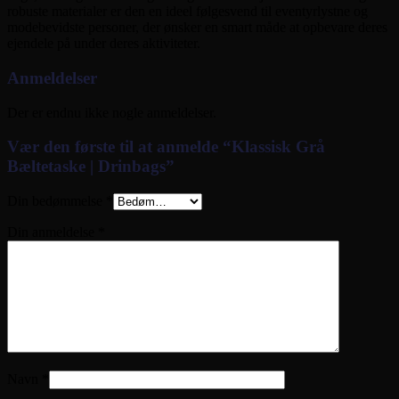
robuste materialer er den en ideel følgesvend til eventyrlystne og
modebevidste personer, der ønsker en smart måde at opbevare deres
ejendele på under deres aktiviteter.
Anmeldelser
Der er endnu ikke nogle anmeldelser.
Vær den første til at anmelde “Klassisk Grå
Bæltetaske | Drinbags”
Din bedømmelse
*
Din anmeldelse
*
Navn
*