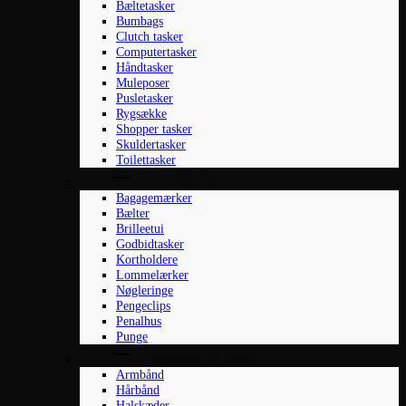
Bæltetasker
Bumbags
Clutch tasker
Computertasker
Håndtasker
Muleposer
Pusletasker
Rygsække
Shopper tasker
Skuldertasker
Toilettasker
Accessories
Bagagemærker
Bælter
Brilleetui
Godbidtasker
Kortholdere
Lommelærker
Nøgleringe
Pengeclips
Penalhus
Punge
Smykker til damer
Armbånd
Hårbånd
Halskæder