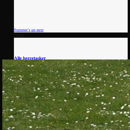
Winther is here...
Summer's up next
Herre
Alle herretasker
Skuldertasker
Rygsække
Attachemapper
Computertasker
Shoppere
Muleposer
Sko & Støvler
Læderstøvler
Vinterstøvler
Vandrestøvler