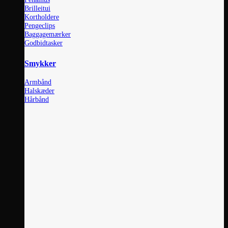
Brilleitui
Kortholdere
Pengeclips
Baggagemærker
Godbidtasker
Smykker
Armbånd
Halskæder
Hårbånd