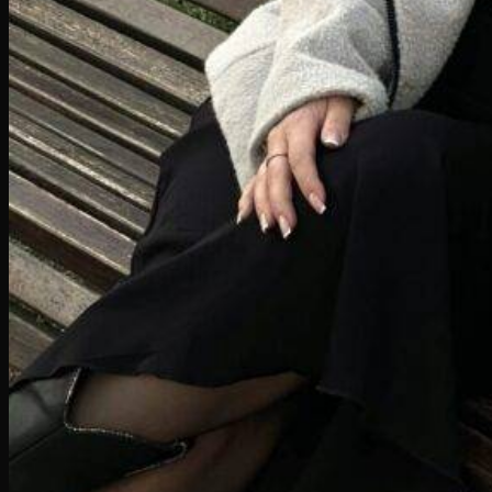
Se hele herre kollektionen
Shop herre
Brands
A
Aipi
D
Drinbags
F
Fillikid