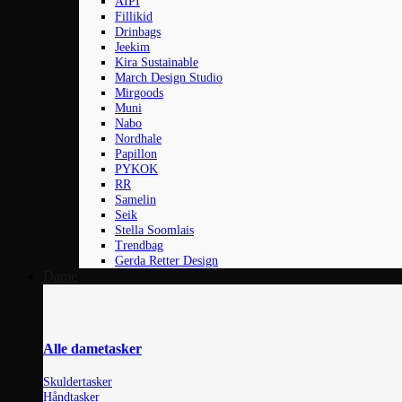
AIPI
Fillikid
Drinbags
Jeekim
Kira Sustainable
March Design Studio
Mirgoods
Muni
Nabo
Nordhale
Papillon
PYKOK
RR
Samelin
Seik
Stella Soomlais
Trendbag
Gerda Retter Design
Dame
Alle dametasker
Skuldertasker
Håndtasker