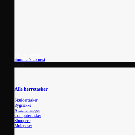
Winther is here...
Summer's up next
Herre
Alle herretasker
Skuldertasker
Rygsække
Attachemapper
Computertasker
Shoppere
Muleposer