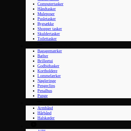
Computertasker
Håndtasker
Muleposer
Pusletasker
Rygsække
Shopper tasker
Skuldertasker
Toilettasker
Accessories
Bagagemærker
Bælter
Brilleetui
Godbidtasker
Kortholdere
Lommelærker
Nøgleringe
Pengeclips
Penalhus
Punge
Smykker til damer
Armbånd
Hårbånd
Halskæder
Brands