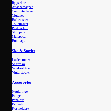
Rygsække
Attachemapper
Computertasker
Clutches
Bæltetasker
Toilettasker
Pusletasker
Shoppere
Muleposer
Bumbags
Sko & Støvler
Læderstøvler
Snøresko
Vandrestøvler
Vinterstøvler
Accesories
Nøgleringe
Punge
Penalhus
Brilleitui
Kortholdere