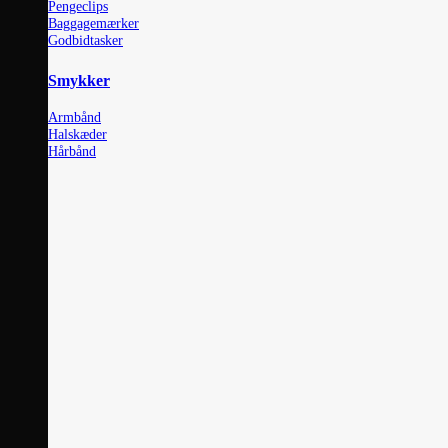
Pengeclips
Baggagemærker
Godbidtasker
Smykker
Armbånd
Halskæder
Hårbånd