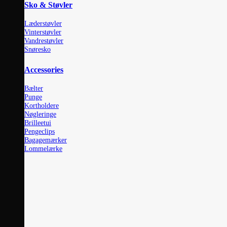
Sko & Støvler
Læderstøvler
Vinterstøvler
Vandrestøvler
Snøresko
Accessories
Bælter
Punge
Kortholdere
Nøgleringe
Brilleetui
Pengeclips
Bagagemærker
Lommelærke