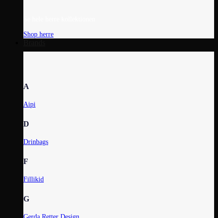
Se hele herre kollektionen
Shop herre
Brands
A
Aipi
D
Drinbags
F
Fillikid
G
Gerda Retter Design