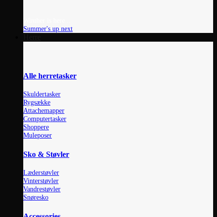
Winther is here...
Summer's up next
Herre
Alle herretasker
Skuldertasker
Rygsække
Attachemapper
Computertasker
Shoppere
Muleposer
Sko & Støvler
Læderstøvler
Vinterstøvler
Vandrestøvler
Snøresko
Accessories