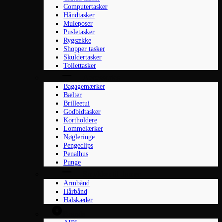
Computertasker
Håndtasker
Muleposer
Pusletasker
Rygsække
Shopper tasker
Skuldertasker
Toilettasker
Accessories
Bagagemærker
Bælter
Brilleetui
Godbidtasker
Kortholdere
Lommelærker
Nøgleringe
Pengeclips
Penalhus
Punge
Smykker til damer
Armbånd
Hårbånd
Halskæder
Brands