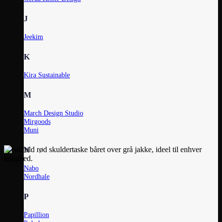
J
Jeekim
K
Kira Sustainable
M
March Design Studio
Mirgoods
Muni
N
Nabo
Nordhale
P
Papillion