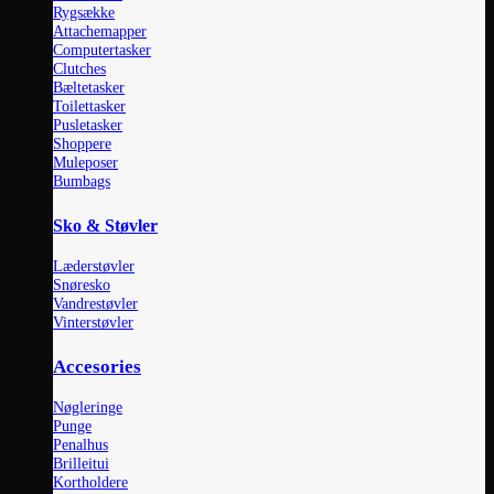
Rygsække
Attachemapper
Computertasker
Clutches
Bæltetasker
Toilettasker
Pusletasker
Shoppere
Muleposer
Bumbags
Sko & Støvler
Læderstøvler
Snøresko
Vandrestøvler
Vinterstøvler
Accesories
Nøgleringe
Punge
Penalhus
Brilleitui
Kortholdere