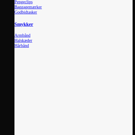
Pengeclips
Baggagemærker
Godbidtasker
Smykker
Armbånd
Halskæder
Hårbånd