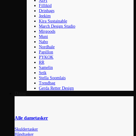
AIPI
Fillikid
Drinbags
Jeekim
Kira Sustainable
March Design Studio
Mirgoods
Muni
Nabo
Nordhale
Papillon
PYKOK
RR
Samelin
Seik
Stella Soomlais
Trendbag
Gerda Retter Design
Dame
Alle dametasker
Skuldertasker
Håndtasker