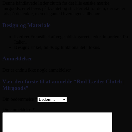
Denne håndlavede læder clutch fra det lille estiske mærke,
mirgoods, er et bevis på kvalitet og stil. Perfekt for dem, der sætter
pris på det enkle, men elegante i hverdagens tilbehør.
Design og Materiale
Læder:
Fremstillet af vegetabilsk garvet læder, importeret fra
Italien.
Design:
Enkel, tidløs og funktionalitet i fokus.
Anmeldelser
Der er endnu ikke nogle anmeldelser.
Vær den første til at anmelde “Rød Læder Clutch |
Mirgoods”
Din bedømmelse
*
Din anmeldelse
*