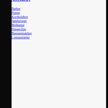
Bælter
Punge
Kortholdere
Nøgleringe
Brilleetui
Pengeclips
Bagagemærker
Lommelærke