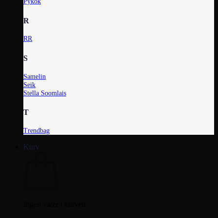
Pykok
R
RR
S
Samelin
Seik
Stella Soomlais
T
Trendbag
Kurv
Ingen varer i kurven.