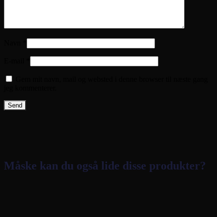
Navn
*
E-mail
*
Gem mit navn, mail og websted i denne browser til næste gang
jeg kommenterer.
Måske kan du også lide disse produkter?