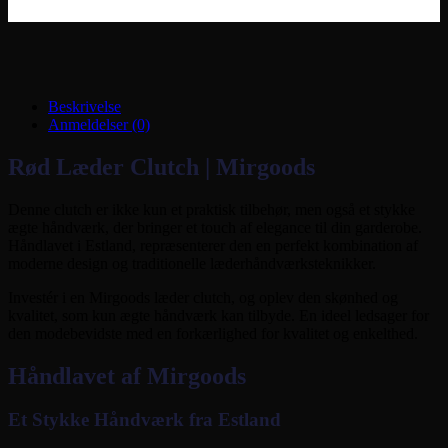
Beskrivelse
Anmeldelser (0)
Rød Læder Clutch | Mirgoods
Denne clutch er ikke kun et praktisk tilbehør, men også et stykke
ægte håndværk, der bringer et touch af elegance til din garderobe.
Håndlavet i Estland, repræsenterer den en perfekt kombination af
moderne design og traditionelle læderhåndværksteknikker.
Investér i en Mirgoods læder clutch, og oplev den skønhed og
kvalitet, som kun ægte håndværk kan tilbyde. En ideel ledsager for
den modebevidste med en forkærlighed for kvalitet og enkelthed.
Håndlavet af Mirgoods
Et Stykke Håndværk fra Estland