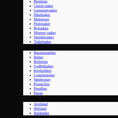
Bumbags
Clutch tasker
Computertasker
Håndtasker
Muleposer
Pusletasker
Rygsække
Shopper tasker
Skuldertasker
Toilettasker
Accessories
Bagagemærker
Bælter
Brilleetui
Godbidtasker
Kortholdere
Lommelærker
Nøgleringe
Pengeclips
Penalhus
Punge
Smykker til damer
Armbånd
Hårbånd
Halskæder