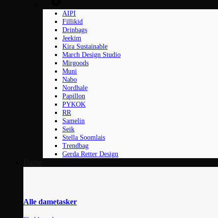
Brands
AIPI
Fillikid
Drinbags
Jeekim
Kira Sustainable
March Design Studio
Mirgoods
Muni
Nabo
Nordhale
Papillon
PYKOK
RR
Samelin
Seik
Stella Soomlais
Trendbag
Gerda Retter Design
Dame
Alle dametasker