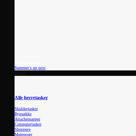
Winther is here...
Summer's up next
Herre
Alle herretasker
Skuldertasker
Rygsække
Attachemapper
Computertasker
Shoppere
Muleposer