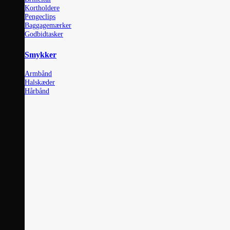
Kortholdere
Pengeclips
Baggagemærker
Godbidtasker
Smykker
Armbånd
Halskæder
Hårbånd