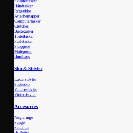
Skuldertasker
Håndtasker
Rygsække
Attachemapper
Computertasker
Clutches
Bæltetasker
Toilettasker
Pusletasker
Shoppere
Muleposer
Bumbags
Sko & Støvler
Læderstøvler
Snøresko
Vandrestøvler
Vinterstøvler
Accesories
Nøgleringe
Punge
Penalhus
Brilleitui