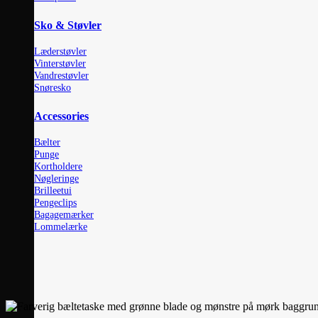
Sko & Støvler
Læderstøvler
Vinterstøvler
Vandrestøvler
Snøresko
Accessories
Bælter
Punge
Kortholdere
Nøgleringe
Brilleetui
Pengeclips
Bagagemærker
Lommelærke