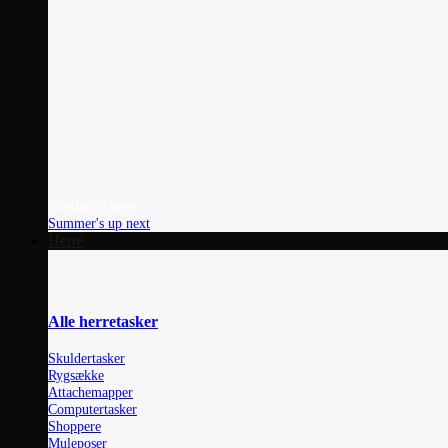
Winther is here...
Summer's up next
Herre
Alle herretasker
Skuldertasker
Rygsække
Attachemapper
Computertasker
Shoppere
Muleposer