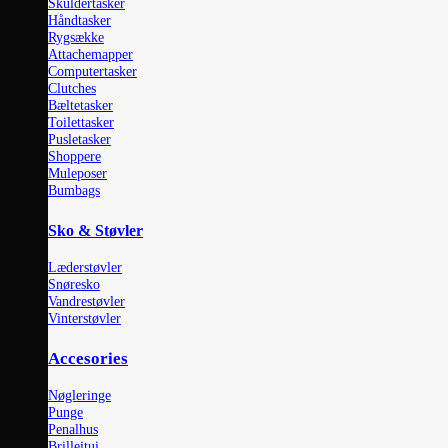
Skuldertasker
Håndtasker
Rygsække
Attachemapper
Computertasker
Clutches
Bæltetasker
Toilettasker
Pusletasker
Shoppere
Muleposer
Bumbags
Sko & Støvler
Læderstøvler
Snøresko
Vandrestøvler
Vinterstøvler
Accesories
Nøgleringe
Punge
Penalhus
Brilleitui