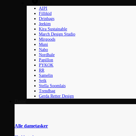
Brands
AIPI
Fillikid
Drinbags
Jeekim
Kira Sustainable
March Design Studio
Mirgoods
Muni
Nabo
Nordhale
Papillon
PYKOK
RR
Samelin
Seik
Stella Soomlais
Trendbag
Gerda Retter Design
Dame
Alle dametasker