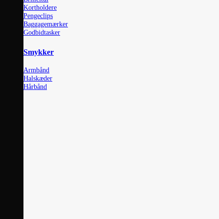
Kortholdere
Pengeclips
Baggagemærker
Godbidtasker
Smykker
Armbånd
Halskæder
Hårbånd