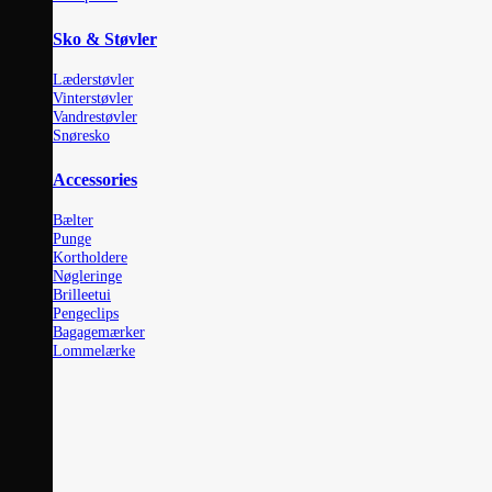
Sko & Støvler
Læderstøvler
Vinterstøvler
Vandrestøvler
Snøresko
Accessories
Bælter
Punge
Kortholdere
Nøgleringe
Brilleetui
Pengeclips
Bagagemærker
Lommelærke