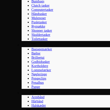
Bumbags
Clutch tasker
Computertasker
Håndtasker
Muleposer
Pusletasker
Rygsække
Shopper tasker
Skuldertasker
Toilettasker
Accessories
Bagagemærker
Bælter
Brilleetui
Godbidtasker
Kortholdere
Lommelærker
Nøgleringe
Pengeclips
Penalhus
Punge
Smykker til damer
Armbånd
Hårbånd
Halskæder