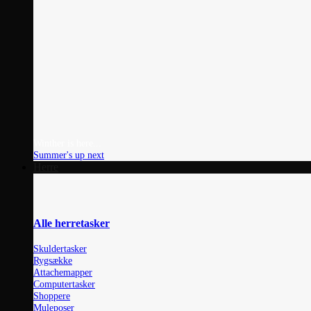
Winther is here...
Summer's up next
Herre
Alle herretasker
Skuldertasker
Rygsække
Attachemapper
Computertasker
Shoppere
Muleposer