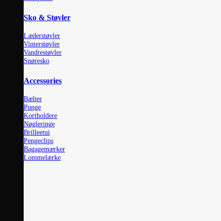
Sko & Støvler
Læderstøvler
Vinterstøvler
Vandrestøvler
Snøresko
Accessories
Bælter
Punge
Kortholdere
Nøgleringe
Brilleetui
Pengeclips
Bagagemærker
Lommelærke