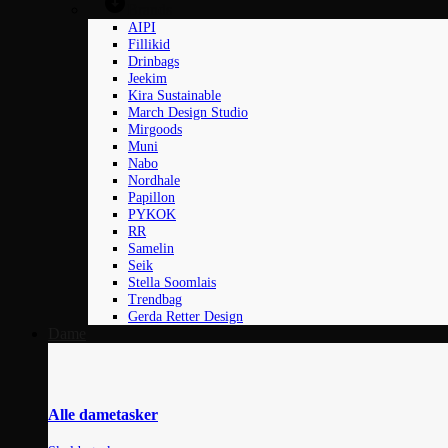
Brands
AIPI
Fillikid
Drinbags
Jeekim
Kira Sustainable
March Design Studio
Mirgoods
Muni
Nabo
Nordhale
Papillon
PYKOK
RR
Samelin
Seik
Stella Soomlais
Trendbag
Gerda Retter Design
Dame
Alle dametasker