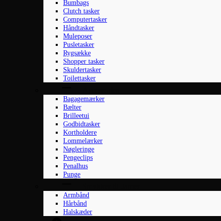
Bumbags
Clutch tasker
Computertasker
Håndtasker
Muleposer
Pusletasker
Rygsække
Shopper tasker
Skuldertasker
Toilettasker
Accessories
Bagagemærker
Bælter
Brilleetui
Godbidtasker
Kortholdere
Lommelærker
Nøgleringe
Pengeclips
Penalhus
Punge
Smykker til damer
Armbånd
Hårbånd
Halskæder