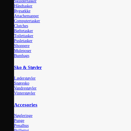
Skuldertasker
Håndtasker
Rygsække
Attachemapper
Computertasker
Clutches
Bæltetasker
Toilettasker
Pusletasker
Shoppere
Muleposer
Bumbags
Sko & Støvler
Læderstøvler
Snøresko
Vandrestøvler
Vinterstøvler
Accesories
Nøgleringe
Punge
Penalhus
Brilleitui