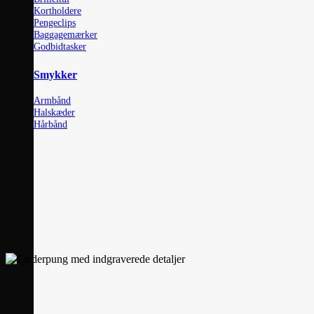
Kortholdere
Pengeclips
Baggagemærker
Godbidtasker
Smykker
Armbånd
Halskæder
Hårbånd