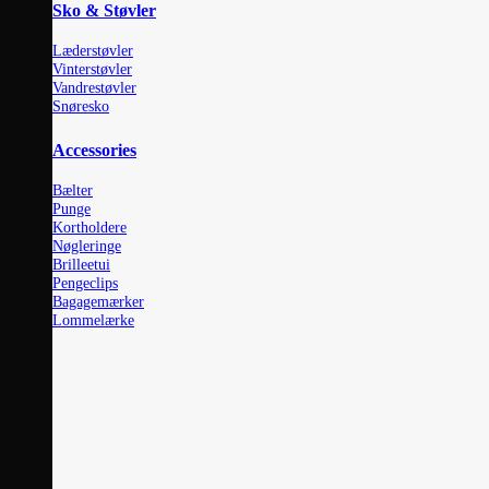
Sko & Støvler
Læderstøvler
Vinterstøvler
Vandrestøvler
Snøresko
Accessories
Bælter
Punge
Kortholdere
Nøgleringe
Brilleetui
Pengeclips
Bagagemærker
Lommelærke