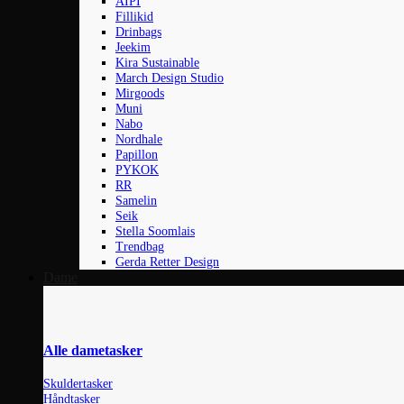
AIPI
Fillikid
Drinbags
Jeekim
Kira Sustainable
March Design Studio
Mirgoods
Muni
Nabo
Nordhale
Papillon
PYKOK
RR
Samelin
Seik
Stella Soomlais
Trendbag
Gerda Retter Design
Dame
Alle dametasker
Skuldertasker
Håndtasker