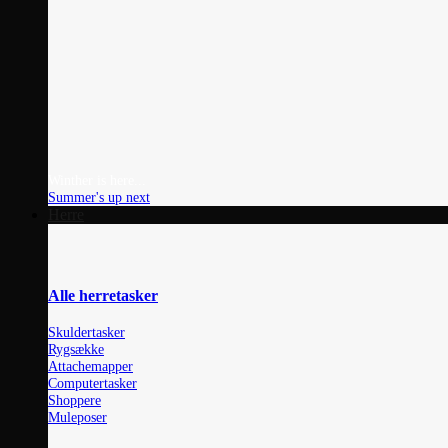
Winther is here...
Summer's up next
Herre
Alle herretasker
Skuldertasker
Rygsække
Attachemapper
Computertasker
Shoppere
Muleposer