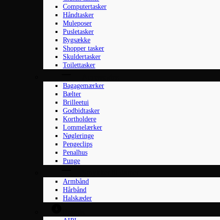
Computertasker
Håndtasker
Muleposer
Pusletasker
Rygsække
Shopper tasker
Skuldertasker
Toilettasker
Accessories
Bagagemærker
Bælter
Brilleetui
Godbidtasker
Kortholdere
Lommelærker
Nøgleringe
Pengeclips
Penalhus
Punge
Smykker til damer
Armbånd
Hårbånd
Halskæder
Brands