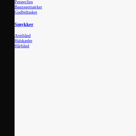
Pengeclips
Baggagemærker
Godbidtasker
Smykker
Armbånd
Halskæder
Hårbånd