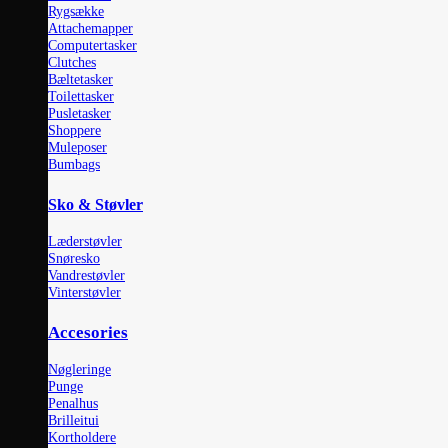
Rygsække
Attachemapper
Computertasker
Clutches
Bæltetasker
Toilettasker
Pusletasker
Shoppere
Muleposer
Bumbags
Sko & Støvler
Læderstøvler
Snøresko
Vandrestøvler
Vinterstøvler
Accesories
Nøgleringe
Punge
Penalhus
Brilleitui
Kortholdere